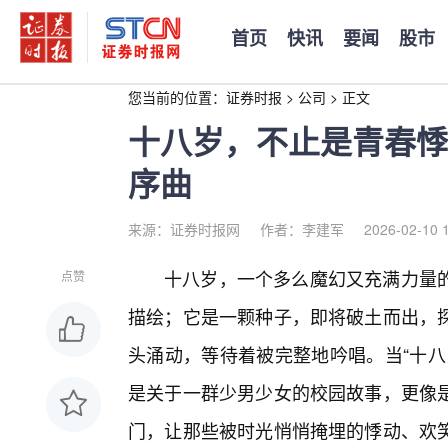
首页
快讯
要闻
股市
您当前的位置：
证券时报
>
公司
>
正文
十八岁，不止是青春悸
序曲
来源：证券时报网
作者：李建军
2026-02-10 
十八岁，一个多么魔幻又充满力量的
点赞
描绘；它是一颗种子，即将破土而出，
头涌动，等待着被完整地吟唱。当“十八
是关于一群少男少女的校园故事，更像
门，让那些被时光悄悄掩埋的悸动、欢