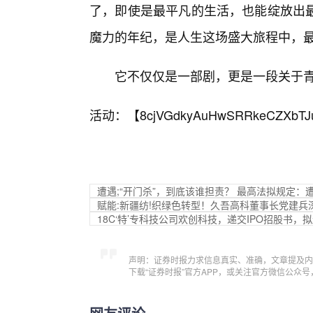
了，即使是最平凡的生活，也能绽放出
魔力的年纪，是人生这场盛大旅程中，
它不仅仅是一部剧，更是一段关于青
活动：【
8cjVGdkyAuHwSRRkeCZXbTJ
遭遇;“开门杀”，到底该谁担责？ 最高法拟规定：
赋能:新疆纺!织绿色转型！久吾高科董事长党建
18C‘特’专科技公司欢创科技，递交IPO招股书
声明：证券时报力求信息真实、准确，文章提及内
下载“证券时报”官方APP，或关注官方微信公众